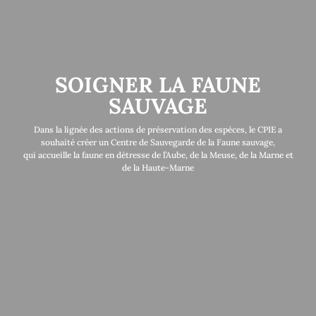
SOIGNER LA FAUNE
SAUVAGE
Dans la lignée des actions de préservation
des espèces,
le CPIE a
souhaité créer un Centre
de Sauvegarde
de la Faune sauvage,
qui
accueille
la faune en détresse
de l’Aube, de la Meuse,
de la Marne
et
de la Haute-Marne