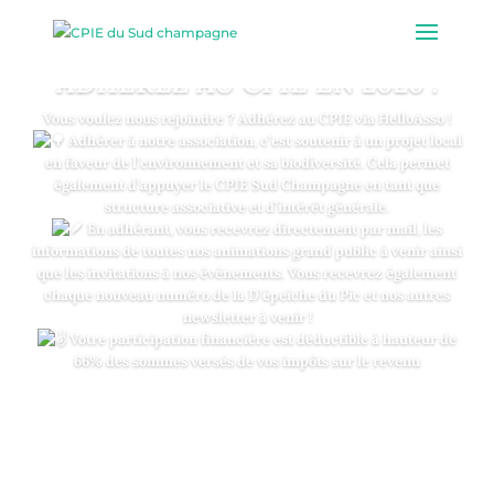
ADHÉREZ AU CPIE EN 2026 !
Vous voulez nous rejoindre ? Adhérez au CPIE via HelloAsso !
Adhérer à notre association, c’est soutenir à un projet local
en faveur de l’environnement et sa biodiversité. Cela permet
également d’appuyer le CPIE Sud Champagne en tant que
structure associative et d’intérêt générale.
En adhérant, vous recevrez directement par mail, les
informations de toutes nos animations grand public à venir ainsi
que les invitations à nos évènements. Vous recevrez également
chaque nouveau numéro de la D’épeiche du Pic et nos autres
newsletter à venir !
Votre participation financière est déductible à hauteur de
66% des sommes versés de vos impôts sur le revenu
ADHÉREZ